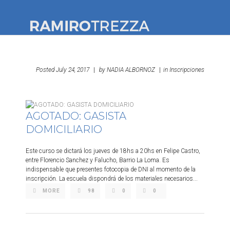
#YoQuieroALomas
Posted
July 24, 2017
|
by
NADIA ALBORNOZ
|
in
Inscripciones
AGOTADO: GASISTA
DOMICILIARIO
Este curso se dictará los jueves de 18hs a 20hs en Felipe Castro,
entre Florencio Sanchez y Falucho, Barrio La Loma. Es
indispensable que presentes fotocopia de DNI al momento de la
inscripción. La escuela dispondrá de los materiales necesarios...
MORE
98
0
0