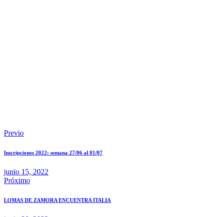
Navegación
Previous
Previo
post:
de
Inscripciones 2022: semana 27/06 al 01/07
entradas
junio 15, 2022
Next
Próximo
post:
LOMAS DE ZAMORA ENCUENTRA ITALIA