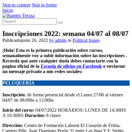
Skip to content
Skip to footer
Inicio
Inscripciones 2022: semana 04/07 al 08/07
Publicado
junio 26, 2022
by
admin
in
Political Issues
¡Hola! Esta es la primera publicación sobre cursos,
semanalmente voy a subir información sobre las inscripciones .
Recordá que ante cualquier duda debes contactarte con la
pagina oficial de la
Escuela de oficios en Facebook
o enviarme
un mensaje privado a mis redes sociales:
PELUQUERÍA
Inscripción
: de forma presencial desde el Lunes 27/06 al viernes
04/07 de 08:00hs a 12:00hs
Inicio del curso:
04/07/2022 HORARIOS: LUNES DE 14:30HS
A 16:30HS
Duración:
8 clases
Dirección:
Centro de Formación Laboral El Corazón de Felisa,
Camino Pdte. Juan Domingo Perón 31 entre Las linas Y F. Siritto,