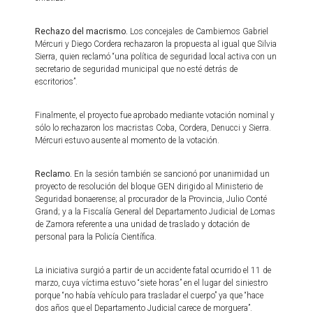
Rechazo del macrismo.
Los concejales de Cambiemos Gabriel
Mércuri y Diego Cordera rechazaron la propuesta al igual que Silvia
Sierra, quien reclamó “una política de seguridad local activa con un
secretario de seguridad municipal que no esté detrás de
escritorios”.
Finalmente, el proyecto fue aprobado mediante votación nominal y
sólo lo rechazaron los macristas Coba, Cordera, Denucci y Sierra.
Mércuri estuvo ausente al momento de la votación.
Reclamo.
En la sesión también se sancionó por unanimidad un
proyecto de resolución del bloque GEN dirigido al Ministerio de
Seguridad bonaerense; al procurador de la Provincia, Julio Conté
Grand; y a la Fiscalía General del Departamento Judicial de Lomas
de Zamora referente a una unidad de traslado y dotación de
personal para la Policía Científica.
La iniciativa surgió a partir de un accidente fatal ocurrido el 11 de
marzo, cuya víctima estuvo “siete horas” en el lugar del siniestro
porque “no había vehículo para trasladar el cuerpo” ya que “hace
dos años que el Departamento Judicial carece de morguera”.